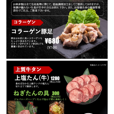
黒川本家
焼肉食べ放題 黒
ミートショップや
清水店
通信販売
川家
ま田