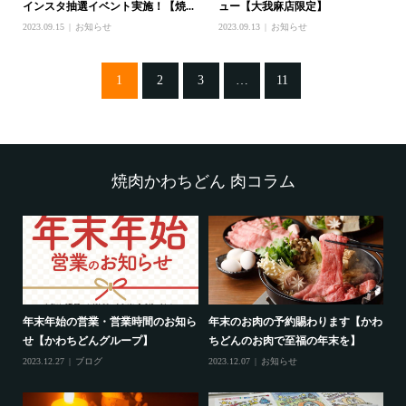
インスタ抽選イベント実施！【焼...
ュー【大我麻店限定】
2023.09.15
お知らせ
2023.09.13
お知らせ
1
2
3
…
11
焼肉かわちどん 肉コラム
週
年末年始の営業・営業時間のお知ら
年末のお肉の予約賜わります【かわ
精
せ【かわちどんグループ】
ちどんのお肉で至福の年末を】
(
2023.12.27
ブログ
2023.12.07
お知らせ
202