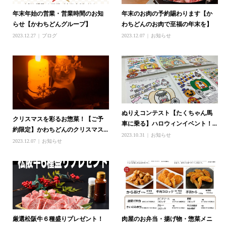
年末年始の営業・営業時間のお知
年末のお肉の予約賜わります【か
らせ【かわちどんグループ】
わちどんのお肉で至福の年末を】
2023.12.27
ブログ
2023.12.07
お知らせ
ぬりえコンテスト【たくちゃん馬
クリスマスを彩るお惣菜！【ご予
車に乗る】ハロウィンイベント！...
約限定】かわちどんのクリスマス...
2023.10.31
お知らせ
2023.12.07
お知らせ
厳選松阪牛６種盛りプレゼント！
肉屋のお弁当・揚げ物・惣菜メニ