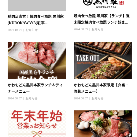
焼肉食べ放題 黒川家【ランチ】週
精肉店直営！焼肉食べ放題 黒川家
末限定焼肉食べ放題ランチ始ま...
(KUROKAWAYA)駐車...
2024.08.09
お知らせ
2024.10.04
お知らせ
かわちどん黒川本家ランチ＆ディ
かわちどん黒川本家限定【弁当・
ナーメニュー
惣菜メニュー】
2024.06.07
お知らせ
2024.06.07
お知らせ