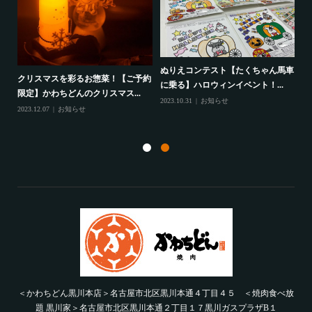
ぬりえコンテスト【たくちゃん馬車
クリスマスを彩るお惣菜！【ご予約
に乗る】ハロウィンイベント！...
・惣
か
限定】かわちどんのクリスマス...
2023.10.31
お知らせ
ー
2023.12.07
お知らせ
202
＜かわちどん黒川本店＞名古屋市北区黒川本通４丁目４５ ＜焼肉食べ放
題 黒川家＞名古屋市北区黒川本通２丁目１７黒川ガスプラザB１