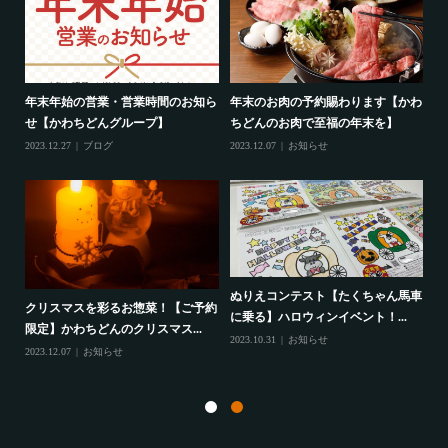
週
年末年始の営業・営業時間のお知ら
年末のお肉の予約賜わります【かわ
精
せ【かわちどんグループ】
ちどんのお肉で至福の年末を】
(
2023.12.27
ブログ
2023.12.07
お知らせ
202
ぬりえコンテスト【たくちゃん馬車
クリスマスを彩るお惣菜！【ご予約
に乗る】ハロウィンイベント！...
・惣
か
限定】かわちどんのクリスマス...
2023.10.31
お知らせ
ー
2023.12.07
お知らせ
202