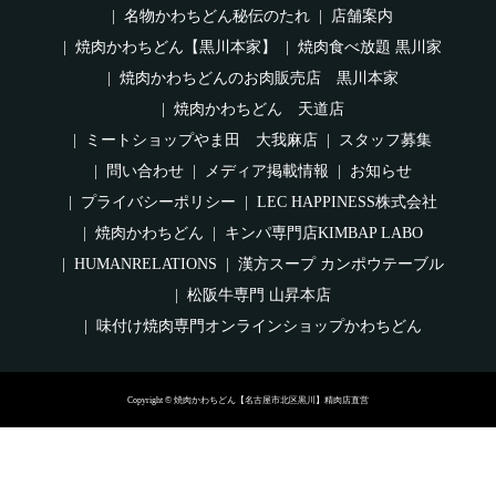
名物かわちどん秘伝のたれ
店舗案内
焼肉かわちどん【黒川本家】
焼肉食べ放題 黒川家
焼肉かわちどんのお肉販売店 黒川本家
焼肉かわちどん 天道店
ミートショップやま田 大我麻店
スタッフ募集
問い合わせ
メディア掲載情報
お知らせ
プライバシーポリシー
LEC HAPPINESS株式会社
焼肉かわちどん
キンパ専門店KIMBAP LABO
HUMANRELATIONS
漢方スープ カンポウテーブル
松阪牛専門 山昇本店
味付け焼肉専門オンラインショップかわちどん
Copyright © 焼肉かわちどん【名古屋市北区黒川】精肉店直営
黒川本家
焼肉食べ放題 黒
ミートショップや
清水店
通信販売
川家
ま田