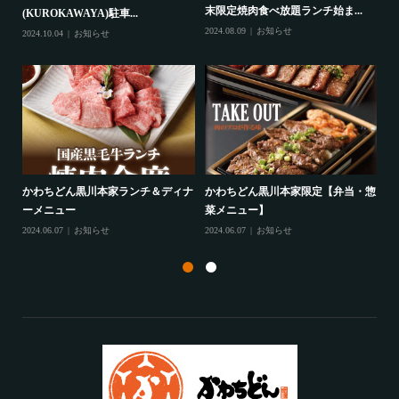
末限定焼肉食べ放題ランチ始ま...
(KUROKAWAYA)駐車...
せ
2024.08.09
お知らせ
2024.10.04
お知らせ
202
馬車
ク
かわちどん黒川本家ランチ＆ディナ
かわちどん黒川本家限定【弁当・惣
限
ーメニュー
菜メニュー】
202
2024.06.07
お知らせ
2024.06.07
お知らせ