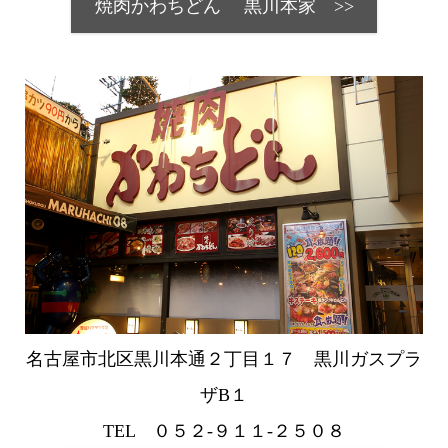
焼肉かわちどん 黒川本家 >>
名古屋市北区黒川本通２丁目１７ 黒川ガスプラ
ザB１
TEL ０５２‐９１１‐２５０８