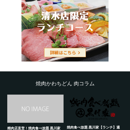
焼肉かわちどん 肉コラム
焼肉食べ放題 黒川家【ランチ】週
かわ
精肉店直営！焼肉食べ放題 黒川家
年