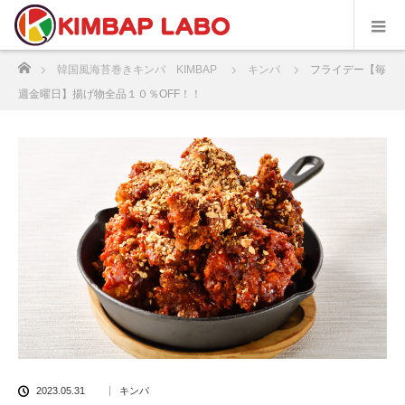
ホーム
韓国風海苔巻きキンパ KIMBAP
キンパ
フライデー【毎
週金曜日】揚げ物全品１０％OFF！！
2023.05.31
キンパ