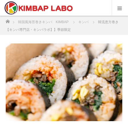
ホーム
韓国風海苔巻きキンパ KIMBAP
キンパ
韓流恵方巻き
【キンパ専門店・キンパラボ】】季節限定