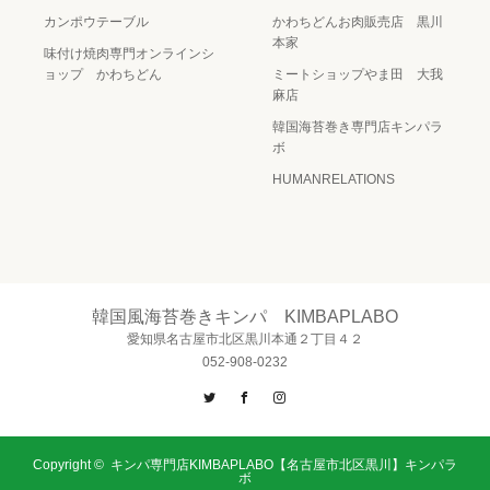
カンポウテーブル
かわちどんお肉販売店 黒川
本家
味付け焼肉専門オンラインシ
ョップ かわちどん
ミートショップやま田 大我
麻店
韓国海苔巻き専門店キンパラ
ボ
HUMANRELATIONS
韓国風海苔巻きキンパ KIMBAPLABO
愛知県名古屋市北区黒川本通２丁目４２
052-908-0232
Twitter
Facebook
Instagram
Copyright ©
キンパ専門店KIMBAPLABO【名古屋市北区黒川】キンパラ
ボ