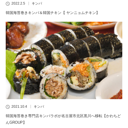
2022.2.5
キンパ
韓国海苔巻きキンパ＆韓国チキン【 ヤンニョムチキン】
2021.10.4
キンパ
韓国海苔巻き専門店キンパラボが名古屋市北区黒川へ移転【かわちど
んGROUP】