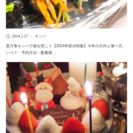
2024.1.27
キンパ
恵方巻キンパで福を招こう【2024年節分特集】今年の方向と食べ方、
いつ？・予約方法・数量限…