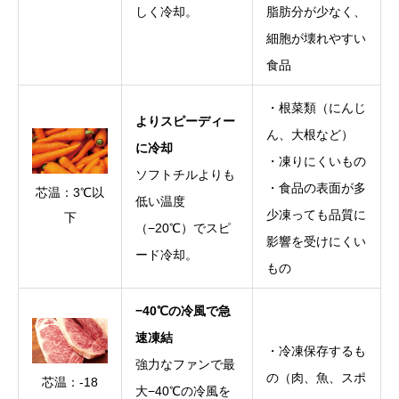
しく冷却。
脂肪分が少なく、
細胞が壊れやすい
食品
・根菜類（にんじ
よりスピーディー
ん、大根など）
に冷却
・凍りにくいもの
ソフトチルよりも
・食品の表面が多
芯温：3℃以
低い温度
少凍っても品質に
下
（−20℃）でスピ
影響を受けにくい
ード冷却。
もの
−40℃の冷風で急
速凍結
・冷凍保存するも
強力なファンで最
の（肉、魚、スポ
芯温：-18
大−40℃の冷風を