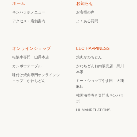
ホーム
お知らせ
キンパラボメニュー
お客様の声
アクセス・店舗案内
よくある質問
オンラインショップ
LEC HAPPINESS
松阪牛専門 山昇本店
焼肉かわちどん
カンポウテーブル
かわちどんお肉販売店 黒川
本家
味付け焼肉専門オンラインシ
ョップ かわちどん
ミートショップやま田 大我
麻店
韓国海苔巻き専門店キンパラ
ボ
HUMANRELATIONS