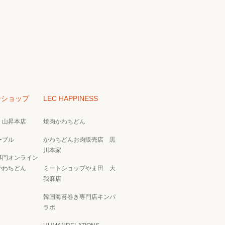
ンショップ
LEC HAPPINESS
 山昇本店
焼肉かわちどん
ーブル
かわちどんお肉販売店 黒
川本家
専門オンライン
かわちどん
ミートショップやま田 大
我麻店
韓国海苔巻き専門店キンパ
ラボ